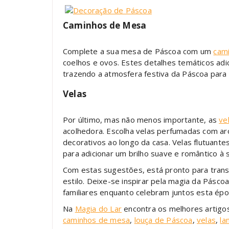
Caminhos de Mesa
Complete a sua mesa de Páscoa com um
cam
coelhos e ovos. Estes detalhes temáticos ad
trazendo a atmosfera festiva da Páscoa para
Velas
Por último, mas não menos importante, as
ve
acolhedora. Escolha velas perfumadas com a
decorativos ao longo da casa. Velas flutuan
para adicionar um brilho suave e romântico à 
Com estas sugestões, está pronto para trans
estilo. Deixe-se inspirar pela magia da Pásc
familiares enquanto celebram juntos esta époc
Na
Magia do Lar
encontra os melhores artigo
caminhos de mesa
,
louça de Páscoa
,
velas
,
la