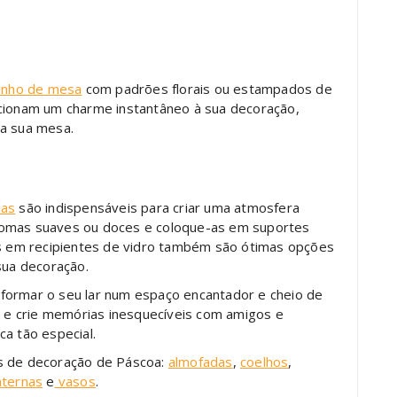
inho de mesa
com padrões florais ou estampados de
icionam um charme instantâneo à sua decoração,
 a sua mesa.
las
são indispensáveis para criar uma atmosfera
romas suaves ou doces e coloque-as em suportes
tes em recipientes de vidro também são ótimas opções
sua decoração.
formar o seu lar num espaço encantador e cheio de
oa e crie memórias inesquecíveis com amigos e
a tão especial.
s de decoração de Páscoa:
almofadas
,
coelhos
,
nternas
e
vasos
.