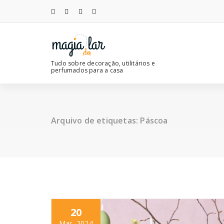
Saltar
para
o
conteúdo
Tudo sobre decoração, utilitários e
perfumados para a casa
Arquivo de etiquetas: Páscoa
20
Mar, 2024