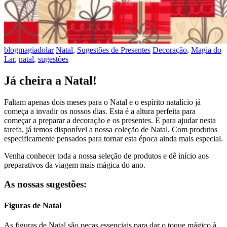
blogmagiadolar
Natal
,
Sugestões de Presentes
Decoração
,
Magia do
Lar
,
natal
,
sugestões
Já cheira a Natal!
Faltam apenas dois meses para o Natal e o espírito natalício já
começa a invadir os nossos dias. Esta é a altura perfeita para
começar a preparar a decoração e os presentes. E para ajudar nesta
tarefa, já temos disponível a nossa coleção de Natal. Com produtos
especificamente pensados para tornar esta época ainda mais especial.
Venha conhecer toda a nossa seleção de produtos e dê início aos
preparativos da viagem mais mágica do ano.
As nossas sugestões:
Figuras de Natal
As figuras de Natal são peças essenciais para dar o toque mágico à