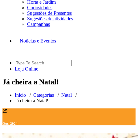
Horta e Jardim
Curiosidades
Sugestões de Presentes
Sugestões de atividades
Campanhas
Notícias e Eventos
Search
for:
L
o
j
a
O
n
l
i
n
e
Já cheira a Natal!
Início
/
Categorias
/
Natal
/
Já cheira a Natal!
25
Out, 2024