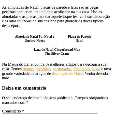
As almofadas de Natal, placas de parede e latas são as peças
perfeitas para criar um ambiente acolhedor na sua casa. Use as
almofadas e as placas para dar aquele toque festivo à sua decoração
e as latas utilize-as na sua cozinha para guardar os doces típicos
desta época.
Almofada Natal Pai Natal e
Placa de Parede
Quebra Nozes
Natal
Lata de Natal Gingerbread Man
The Silver Crane
Na Magia do Lar encontra os melhores artigos para decorar a sua
casa. Temos
figuras
,
presépios
,
perfumados
,
almofadas
,
casas
e uma
grande variedade de artigos de
decoração de Natal
. Venha descobrir
tudo!
Deixe um comentário
O seu endereço de email não será publicado.
Campos obrigatórios
marcados com
*
Comentário
*