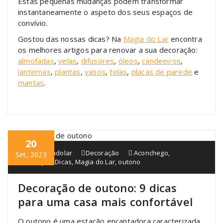
Estas pequenas mudanças podem transformar
instantaneamente o aspeto dos seus espaços de
convívio.
Gostou das nossas dicas? Na
Magia do Lar
encontra
os melhores artigos para renovar a sua decoração:
almofadas
,
velas
,
difusores
,
óleos
,
candeeiros
,
lanternas
,
plantas
,
vasos
,
telas
,
placas de parede
e
mantas
.
20
blogmagiadolar
Decoração
Aconchego
,
Set, 2023
Decoração
,
Dicas
,
Magia do Lar
,
outono
Decoração de outono: 9 dicas
para uma casa mais confortável
O outono é uma estação encantadora caracterizada