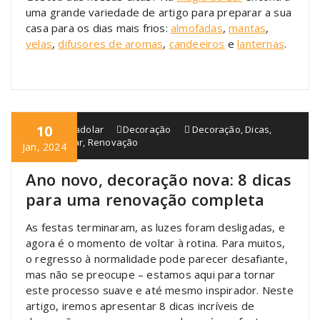
uma grande variedade de artigo para preparar a sua
casa para os dias mais frios:
almofadas
,
mantas
,
velas
,
difusores de aromas
,
candeeiros
e
lanternas
.
10
blogmagiadolar
Decoração
Decoração
,
Dicas
,
Magia do Lar
,
Renovação
Jan, 2024
Ano novo, decoração nova: 8 dicas
para uma renovação completa
As festas terminaram, as luzes foram desligadas, e
agora é o momento de voltar à rotina. Para muitos,
o regresso à normalidade pode parecer desafiante,
mas não se preocupe – estamos aqui para tornar
este processo suave e até mesmo inspirador. Neste
artigo, iremos apresentar 8 dicas incríveis de