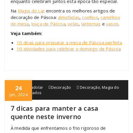
enquanto celebram juntos esta época tão especial.
Na
Magia do Lar
encontra os melhores artigos de
decoração de Páscoa:
almofadas
,
coelhos
,
caminhos
de mesa
,
louça de Páscoa
,
velas
,
lanternas
e
vasos
.
Veja também:
10 dicas para preparar a mesa de Páscoa perfeita
10 atividades para celebrar o domingo de Páscoa
24
blogmagiadolar
Decoração
Decoração
,
Magia do
Lar
,
Perfumados
Jan, 2024
7 dicas para manter a casa
quente neste inverno
À medida que enfrentamos o frio rigoroso de