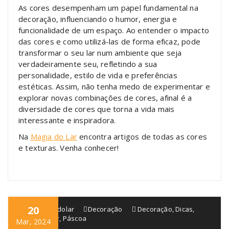
As cores desempenham um papel fundamental na
decoração, influenciando o humor, energia e
funcionalidade de um espaço. Ao entender o impacto
das cores e como utilizá-las de forma eficaz, pode
transformar o seu lar num ambiente que seja
verdadeiramente seu, refletindo a sua
personalidade, estilo de vida e preferências
estéticas. Assim, não tenha medo de experimentar e
explorar novas combinações de cores, afinal é a
diversidade de cores que torna a vida mais
interessante e inspiradora.
Na
Magia do Lar
encontra artigos de todas as cores
e texturas. Venha conhecer!
20
blogmagiadolar
Decoração
Decoração
,
Dicas
,
Magia do Lar
,
Páscoa
Mar, 2024