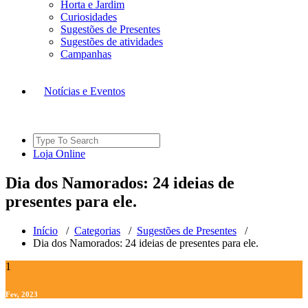
Horta e Jardim
Curiosidades
Sugestões de Presentes
Sugestões de atividades
Campanhas
Notícias e Eventos
Search
for:
L
o
j
a
O
n
l
i
n
e
Dia dos Namorados: 24 ideias de
presentes para ele.
Início
/
Categorias
/
Sugestões de Presentes
/
Dia dos Namorados: 24 ideias de presentes para ele.
1
Fev, 2023