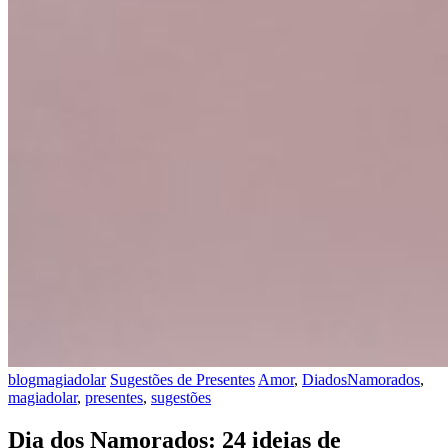
blogmagiadolar
Sugestões de Presentes
Amor
,
DiadosNamorados
,
magiadolar
,
presentes
,
sugestões
Dia dos Namorados: 24 ideias de