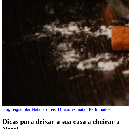
blogmagiadolar
Natal
aromas
,
Difusores
,
natal
,
Perfumados
Dicas para deixar a sua casa a cheirar a