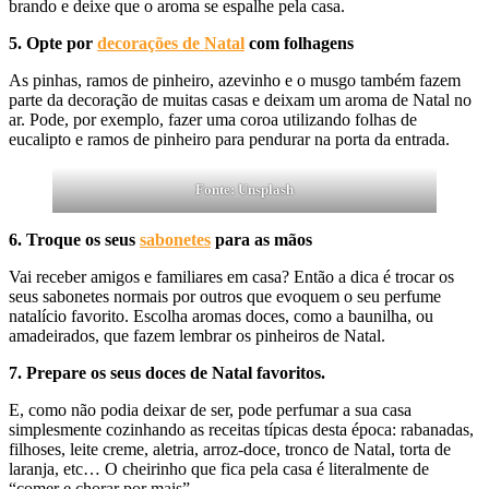
brando e deixe que o aroma se espalhe pela casa.
5. Opte por
decorações de Natal
com folhagens
As pinhas, ramos de pinheiro, azevinho e o musgo também fazem
parte da decoração de muitas casas e deixam um aroma de Natal no
ar. Pode, por exemplo, fazer uma coroa utilizando folhas de
eucalipto e ramos de pinheiro para pendurar na porta da entrada.
Fonte: Unsplash
6. Troque os seus
sabonetes
para as mãos
Vai receber amigos e familiares em casa? Então a dica é trocar os
seus sabonetes normais por outros que evoquem o seu perfume
natalício favorito. Escolha aromas doces, como a baunilha, ou
amadeirados, que fazem lembrar os pinheiros de Natal.
7. Prepare os seus doces de Natal favoritos.
E, como não podia deixar de ser, pode perfumar a sua casa
simplesmente cozinhando as receitas típicas desta época: rabanadas,
filhoses, leite creme, aletria, arroz-doce, tronco de Natal, torta de
laranja, etc… O cheirinho que fica pela casa é literalmente de
“comer e chorar por mais”.