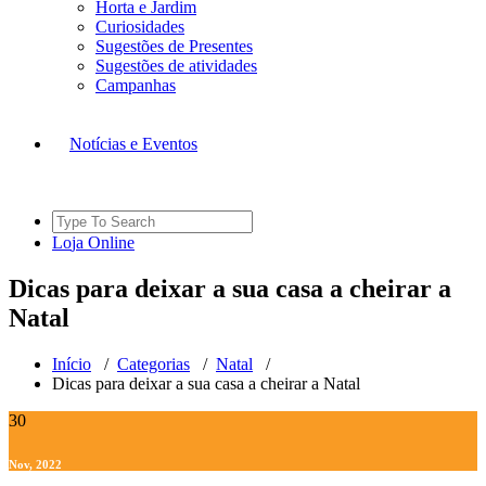
Horta e Jardim
Curiosidades
Sugestões de Presentes
Sugestões de atividades
Campanhas
Notícias e Eventos
Search
for:
L
o
j
a
O
n
l
i
n
e
Dicas para deixar a sua casa a cheirar a
Natal
Início
/
Categorias
/
Natal
/
Dicas para deixar a sua casa a cheirar a Natal
30
Nov, 2022