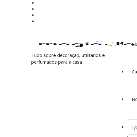
Saltar
para
o
conteúdo
Bl
Tudo sobre decoração, utilitários e
perfumados para a casa
Ca
No
Sear
for: