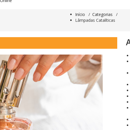
O
n
l
i
n
e
Início
/
Categorias
/
Lâmpadas Catalíticas
A