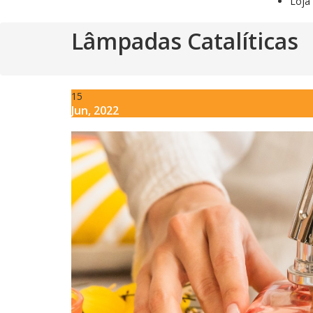
L
o
j
a
Lâmpadas Catalíticas
15
Jun, 2022