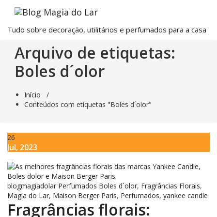
Saltar
para
o
Tudo sobre decoração, utilitários e perfumados para a casa
conteúdo
Arquivo de etiquetas:
Boles d´olor
Início
/
Conteúdos com etiquetas "Boles d´olor"
26
Jul, 2023
blogmagiadolar
Perfumados
Boles d´olor
,
Fragrâncias Florais
,
Magia do Lar
,
Maison Berger Paris
,
Perfumados
,
yankee candle
Fragrâncias florais: