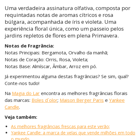
Uma verdadeira assinatura olfativa, composta por
requintadas notas de aromas cítricos e rosa
búlgara, acompanhada de íris e violeta. Uma
experiência floral única, como um passeio pelos
jardins repletos de flores em plena Primavera.
Notas de Fragrância:
Notas Principais: Bergamota, Orvalho da manhã;
Notas de Coração: Orris, Rosa, Violeta;
Notas Base: Almíscar, Âmbar, Arroz em pó.
Já experimentou alguma destas fragrâncias? Se sim, qual?
Conte-nos tudo!
Na
Magia do Lar
encontra as melhores fragrâncias florais
das marcas:
Boles d´olor
;
Maison Berger Paris
e
Yankee
Candle
.
Veja também:
As melhores fragrâncias frescas para este verão;
Yankee Candle: a marca de velas que vende milhões em todo
o mundo.