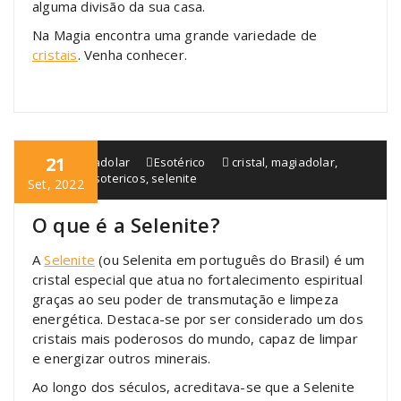
alguma divisão da sua casa.
Na Magia encontra uma grande variedade de
cristais
. Venha conhecer.
21
blogmagiadolar
Esotérico
cristal
,
magiadolar
,
produtos esotericos
,
selenite
Set, 2022
O que é a Selenite?
A
Selenite
(ou Selenita em português do Brasil) é um
cristal especial que atua no fortalecimento espiritual
graças ao seu poder de transmutação e limpeza
energética. Destaca-se por ser considerado um dos
cristais mais poderosos do mundo, capaz de limpar
e energizar outros minerais.
Ao longo dos séculos, acreditava-se que a Selenite