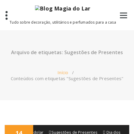
Saltar
para
o
conteúdo
Tudo sobre decoração, utilitários e perfumados para a casa
Arquivo de etiquetas: Sugestões de Presentes
Início
/
Conteúdos com etiquetas "Sugestões de Presentes"
14
blogmagiadolar
Sugestões de Presentes
Dia dos