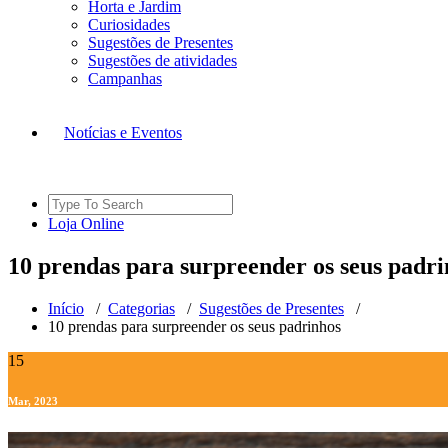
Horta e Jardim
Curiosidades
Sugestões de Presentes
Sugestões de atividades
Campanhas
Notícias e Eventos
Search
for:
L
o
j
a
O
n
l
i
n
e
10 prendas para surpreender os seus padr
Início
/
Categorias
/
Sugestões de Presentes
/
10 prendas para surpreender os seus padrinhos
15
Mar, 2023