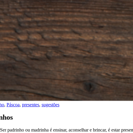
ho
,
Páscoa
,
presentes
,
sugestões
inhos
Ser padrinho ou madrinha é ensinar, aconselhar e brincar, é estar pre