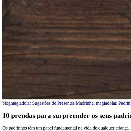
blogmagiadolar
Sugestões de Presentes
Madrinha
,
magiadolar
,
Padrin
10 prendas para surpreender os seus padr
Os padrinhos têm um papel fundamental na vida de qualquer criança. 