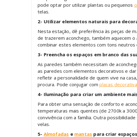
pode optar por utilizar plantas ou pequenos
o
telas.
2- Utilizar elementos naturais para decor
Nesta estação, dê preferência às peças de ma
de trazerem aconchego, também aquecem o a
combinar estes elementos com tons neutros o
3- Preencha os espaços em branco das su
As paredes também necessitam de aconchego n
as paredes com elementos decorativos e dar m
refletir a personalidade de quem vive na cas
procura. Pode conjugar com
placas decorativa
4- Iluminação para criar um ambiente mai
Para obter uma sensação de conforto e aconc
temperaturas mais quentes (de 2700k a 3000k
convivência com a família. Outra possibilidade
velas.
5-
Almofadas
e
mantas
para criar espaço