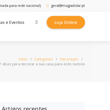
mada para rede nacional)
geral@magiadolar.pt
ias e Eventos
Loja Online
Início
/
Categorias
/
Decoração
/
7 dicas para decorar a sua casa para este outono
Artigos recentes