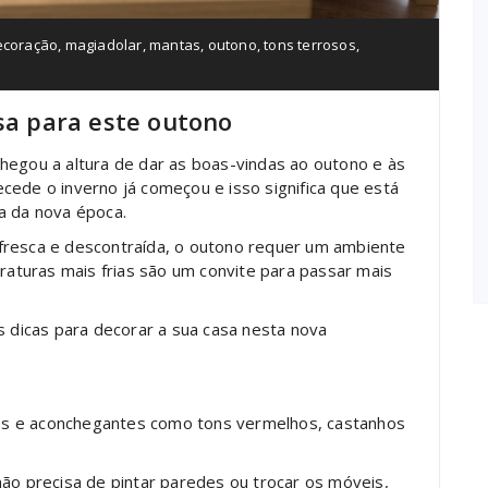
ecoração
,
magiadolar
,
mantas
,
outono
,
tons terrosos
,
asa para este outono
hegou a altura de dar as boas-vindas ao outono e às
cede o inverno já começou e isso significa que está
a da nova época.
fresca e descontraída, o outono requer um ambiente
eraturas mais frias são um convite para passar mais
s dicas para decorar a sua casa nesta nova
es e aconchegantes como tons vermelhos, castanhos
não precisa de pintar paredes ou trocar os móveis,