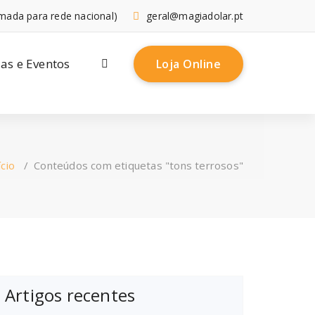
mada para rede nacional)
geral@magiadolar.pt
ias e Eventos
Loja Online
ício
/
Conteúdos com etiquetas "tons terrosos"
Artigos recentes