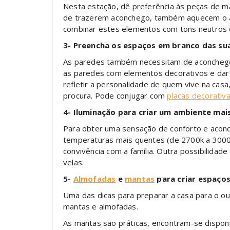
Nesta estação, dê preferência às peças de ma
de trazerem aconchego, também aquecem o a
combinar estes elementos com tons neutros o
3- Preencha os espaços em branco das su
As paredes também necessitam de aconchego n
as paredes com elementos decorativos e dar m
refletir a personalidade de quem vive na cas
procura. Pode conjugar com
placas decorativa
4- Iluminação para criar um ambiente mai
Para obter uma sensação de conforto e aconc
temperaturas mais quentes (de 2700k a 3000k
convivência com a família. Outra possibilidade
velas.
5-
Almofadas
e
mantas
para criar espaço
Uma das dicas para preparar a casa para o ou
mantas e almofadas.
As mantas são práticas, encontram-se dispon