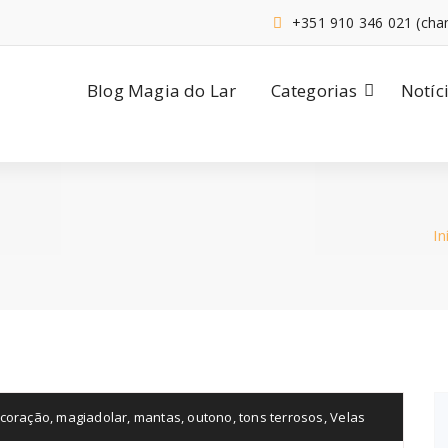
+351 910 346 021 (cha
Blog Magia do Lar
Categorias
Notíc
In
coração
,
magiadolar
,
mantas
,
outono
,
tons terrosos
,
Velas