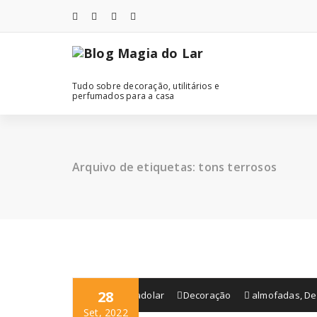
Saltar
para
o
conteúdo
Tudo sobre decoração, utilitários e
perfumados para a casa
Arquivo de etiquetas: tons terrosos
28
blogmagiadolar
Decoração
almofadas
,
De
Set, 2022