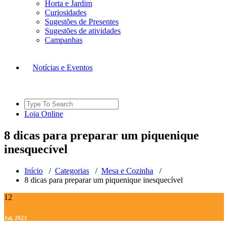
Horta e Jardim
Curiosidades
Sugestões de Presentes
Sugestões de atividades
Campanhas
Notícias e Eventos
Search
for:
L
o
j
a
O
n
l
i
n
e
8 dicas para preparar um piquenique
inesquecível
Início
/
Categorias
/
Mesa e Cozinha
/
8 dicas para preparar um piquenique inesquecível
12
Jul, 2023