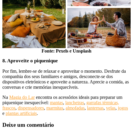
Fonte: Pexels e Unsplash
8. Aproveite o piquenique
Por fim, lembre-se de relaxar e aproveitar o momento. Desfrute da
companhia dos seus familiares e amigos, desconecte-se dos
dispositivos eletrónicos e aproveite a natureza. Aprecie a comida, as
conversas e crie memórias inesquecíveis.
Na
Magia do Lar
encontra os acessórios ideais para preparar um
piquenique inesquecível:
mantas
,
lancheiras
,
garrafas térmicas,
frascos
,
dispensadores
,
marmitas
,
almofadas
,
lanternas
,
velas
,
jogos
e
plantas artificiais
.
Deixe um comentário