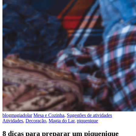
blogmagiadolar
Mesa e Cozinha
,
Sugestões de atividades
Atividades
,
Decoração
,
Magia do Lar
,
piquenique
8 dicas para preparar um piquenique