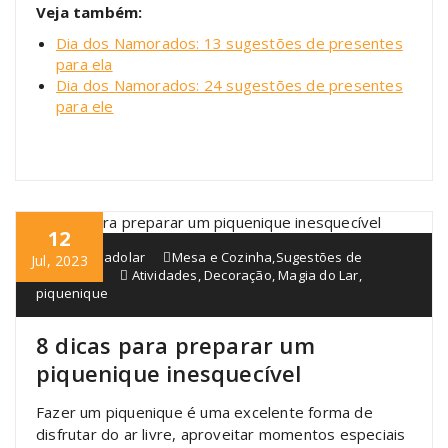
Veja também:
Dia dos Namorados: 13 sugestões de presentes
para ela
Dia dos Namorados: 24 sugestões de presentes
para ele
12
blogmagiadolar
Mesa e Cozinha
,
Sugestões de
Jul, 2023
atividades
Atividades
,
Decoração
,
Magia do Lar
,
piquenique
8 dicas para preparar um
piquenique inesquecível
Fazer um piquenique é uma excelente forma de
disfrutar do ar livre, aproveitar momentos especiais