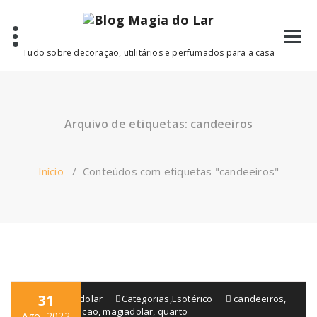
Saltar
para
o
conteúdo
Tudo sobre decoração, utilitários e perfumados para a casa
Arquivo de etiquetas: candeeiros
Início
/
Conteúdos com etiquetas "candeeiros"
31
blogmagiadolar
Categorias
,
Esotérico
candeeiros
,
casa
,
decoracao
,
magiadolar
,
quarto
Ago, 2022