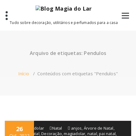
Saltar
para
o
conteúdo
Tudo sobre decoração, utilitários e perfumados para a casa
Arquivo de etiquetas: Pendulos
Início
/
Conteúdos com etiquetas "Pendulos"
26
blogmagiadolar
Natal
anjos
,
Árvore de Natal
,
Coroa de Natal
,
Decoração
,
magiadolar
,
natal
,
pai natal
,
Out, 2022