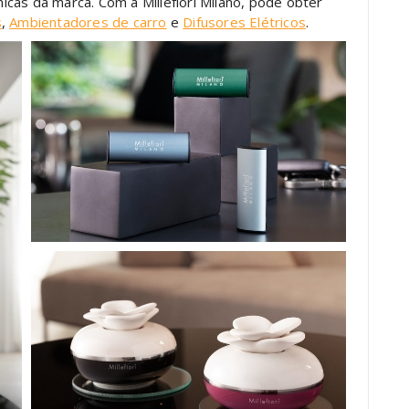
cas da marca. Com a Millefiori Milano, pode obter
s
,
Ambientadores de carro
e
Difusores Elétricos
.