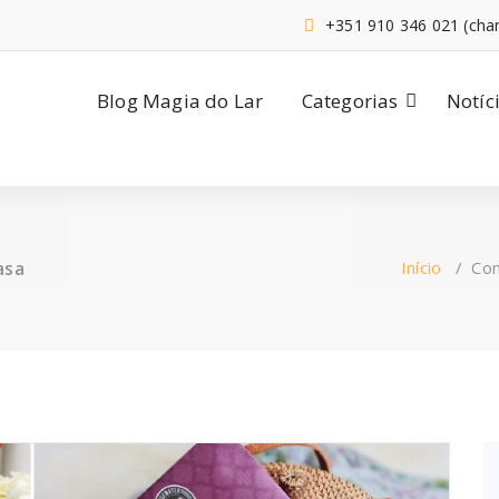
+351 910 346 021 (cha
Blog Magia do Lar
Categorias
Notíc
asa
Início
/
Con