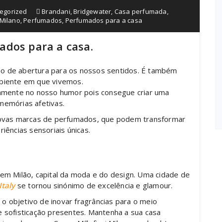
egorized
Brandani
,
Bridgewater
,
Casa perfumada
,
 Milano
,
Perfumados
,
Perfumados para a casa
ados para a casa.
o de abertura para os nossos sentidos. É também
biente em que vivemos.
tamente no nosso humor pois consegue criar uma
memórias afetivas.
novas marcas de perfumados, que podem transformar
iências sensoriais únicas.
 em Milão, capital da moda e do design. Uma cidade de
Italy
se tornou sinónimo de excelência e glamour.
 o objetivo de inovar fragrâncias para o meio
 sofisticação presentes. Mantenha a sua casa