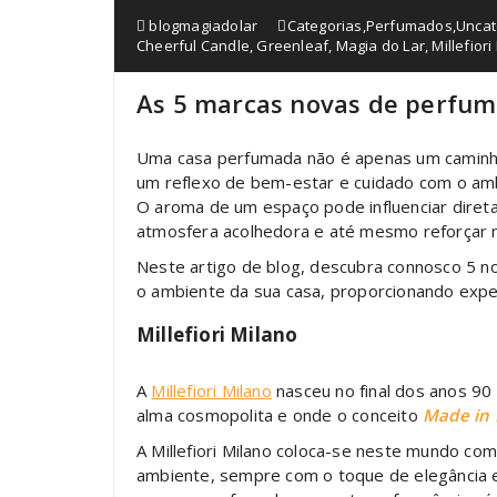
blogmagiadolar
Categorias
,
Perfumados
,
Uncat
Cheerful Candle
,
Greenleaf
,
Magia do Lar
,
Millefiori
As 5 marcas novas de perfum
Uma casa perfumada não é apenas um caminh
um reflexo de bem-estar e cuidado com o am
O aroma de um espaço pode influenciar dire
atmosfera acolhedora e até mesmo reforçar 
Neste artigo de blog, descubra connosco 5 
o ambiente da sua casa, proporcionando exper
Millefiori Milano
A
Millefiori Milano
nasceu no final dos anos 90
alma cosmopolita e onde o conceito
Made in 
A Millefiori Milano coloca-se neste mundo com
ambiente, sempre com o toque de elegância e