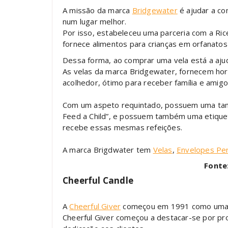
A missão da marca
Bridgewater
é ajudar a co
num lugar melhor.
Por isso, estabeleceu uma parceria com a Ric
fornece alimentos para crianças em orfanato
Dessa forma, ao comprar uma vela está a ajud
As velas da marca Bridgewater, fornecem hora
acolhedor, ótimo para receber família e amigo
Com um aspeto requintado, possuem uma tam
Feed a Child”, e possuem também uma etiqu
recebe essas mesmas refeições.
A marca Brigdwater tem
Velas
,
Envelopes Pe
Fonte
Cheerful Candle
A
Cheerful Giver
começou em 1991 como uma p
Cheerful Giver começou a destacar-se por pro