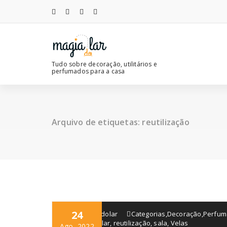
Saltar
para
o
conteúdo
Tudo sobre decoração, utilitários e
perfumados para a casa
Arquivo de etiquetas: reutilização
24
blogmagiadolar
Categorias
,
Decoração
,
Perfum
quarto
,
reciclar
,
reutilização
,
sala
,
Velas
Ago, 2022