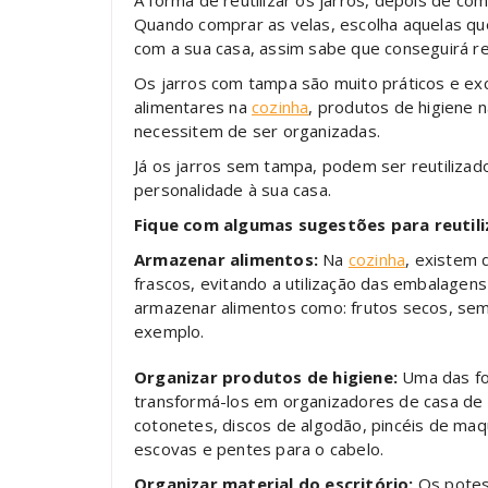
A forma de reutilizar os jarros, depois de co
Quando comprar as velas, escolha aquelas q
com a sua casa, assim sabe que conseguirá reu
Os jarros com tampa são muito práticos e e
alimentares na
cozinha
, produtos de higiene 
necessitem de ser organizadas.
Já os jarros sem tampa, podem ser reutiliza
personalidade à sua casa.
Fique com algumas sugestões para reutiliz
Armazenar alimentos:
Na
cozinha
, existem
frascos, evitando a utilização das embalagen
armazenar alimentos como: frutos secos, sem
exemplo.
Organizar produtos de higiene:
Uma das fo
transformá-los em organizadores de casa de
cotonetes, discos de algodão, pincéis de maqu
escovas e pentes para o cabelo.
Organizar material do escritório:
Os potes