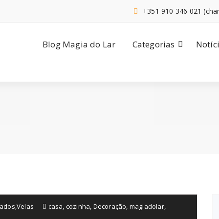
+351 910 346 021 (cha
Blog Magia do Lar
Categorias
Notíc
ados
,
Velas
casa
,
cozinha
,
Decoração
,
magiadolar
,