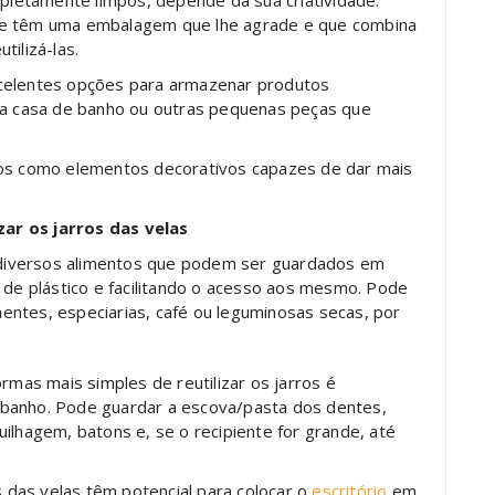
mpletamente limpos, depende da sua criatividade.
ue têm uma embalagem que lhe agrade e que combina
tilizá-las.
xcelentes opções para armazenar produtos
na casa de banho ou outras pequenas peças que
dos como elementos decorativos capazes de dar mais
ar os jarros das velas
 diversos alimentos que podem ser guardados em
s de plástico e facilitando o acesso aos mesmo. Pode
entes, especiarias, café ou leguminosas secas, por
rmas mais simples de reutilizar os jarros é
 banho. Pode guardar a escova/pasta dos dentes,
ilhagem, batons e, se o recipiente for grande, até
 das velas têm potencial para colocar o
escritório
em