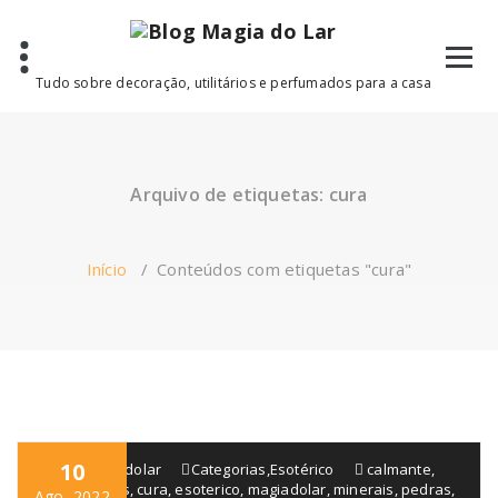
Saltar
para
o
conteúdo
Tudo sobre decoração, utilitários e perfumados para a casa
Arquivo de etiquetas: cura
Início
/
Conteúdos com etiquetas "cura"
10
blogmagiadolar
Categorias
,
Esotérico
calmante
,
casa
,
cristais
,
cura
,
esoterico
,
magiadolar
,
minerais
,
pedras
,
Ago, 2022