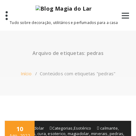
Saltar
para
o
conteúdo
Tudo sobre decoração, utilitários e perfumados para a casa
Arquivo de etiquetas: pedras
Início
/
Conteúdos com etiquetas "pedras"
10
blogmagiadolar
Categorias
,
Esotérico
calmante
,
casa
,
cristais
,
cura
,
esoterico
,
magiadolar
,
minerais
,
pedras
,
Ago, 2022