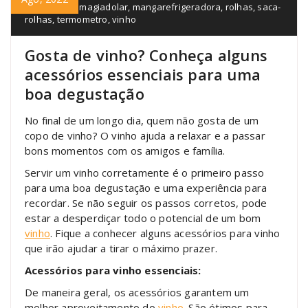
decantador
,
magiadolar
,
mangarefrigeradora
,
rolhas
,
saca-
rolhas
,
termometro
,
vinho
Gosta de vinho? Conheça alguns
acessórios essenciais para uma
boa degustação
No final de um longo dia, quem não gosta de um
copo de vinho? O vinho ajuda a relaxar e a passar
bons momentos com os amigos e família.
Servir um vinho corretamente é o primeiro passo
para uma boa degustação e uma experiência para
recordar. Se não seguir os passos corretos, pode
estar a desperdiçar todo o potencial de um bom
vinho
. Fique a conhecer alguns acessórios para vinho
que irão ajudar a tirar o máximo prazer.
Acessórios para vinho essenciais:
De maneira geral, os acessórios garantem um
melhor aproveitamento do
vinho
. São ótimos para