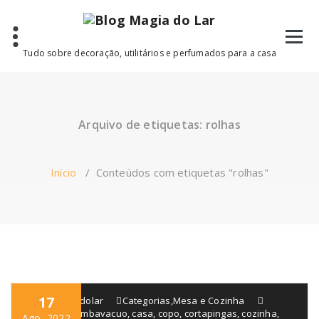
Saltar
para
o
conteúdo
Tudo sobre decoração, utilitários e perfumados para a casa
Arquivo de etiquetas: rolhas
Início
/
Conteúdos com etiquetas "rolhas"
17
blogmagiadolar
Categorias
,
Mesa e Cozinha
arejador
,
bombavacuo
,
casa
,
copo
,
cortapingas
,
cozinha
,
Ago, 2022