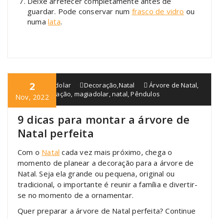
Deixe arrefecer completamente antes de
guardar. Pode conservar num
frasco de vidro
ou
numa
lata
.
2
blogmagiadolar
Decoração
,
Natal
Árvore de Natal
,
Bolas
,
Decoração
,
magiadolar
,
natal
,
Pêndulos
Nov, 2022
9 dicas para montar a árvore de
Natal perfeita
Com o
Natal
cada vez mais próximo, chega o
momento de planear a decoração para a árvore de
Natal. Seja ela grande ou pequena, original ou
tradicional, o importante é reunir a família e divertir-
se no momento de a ornamentar.
Quer preparar a árvore de Natal perfeita? Continue