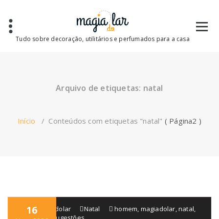
Saltar
para
o
conteúdo
Tudo sobre decoração, utilitários e perfumados para a casa
Arquivo de etiquetas: natal
Início
/
Conteúdos com etiquetas "natal"
( Página2 )
16
blogmagiadolar
Natal
homem
,
magiadolar
,
natal
,
presentes
,
sugestões