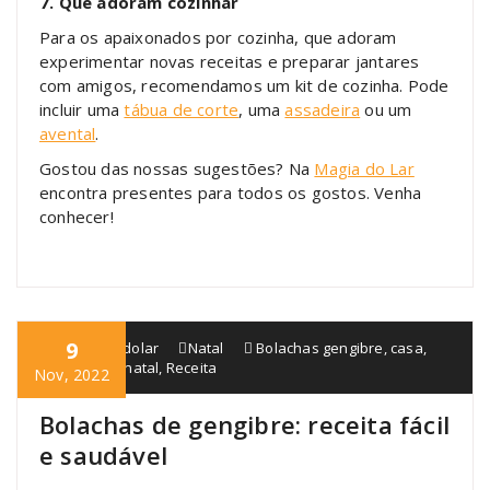
7. Que adoram cozinhar
Para os apaixonados por cozinha, que adoram
experimentar novas receitas e preparar jantares
com amigos, recomendamos um kit de cozinha. Pode
incluir uma
tábua de corte
, uma
assadeira
ou um
avental
.
Gostou das nossas sugestões? Na
Magia do Lar
encontra presentes para todos os gostos. Venha
conhecer!
9
blogmagiadolar
Natal
Bolachas gengibre
,
casa
,
magiadolar
,
natal
,
Receita
Nov, 2022
Bolachas de gengibre: receita fácil
e saudável