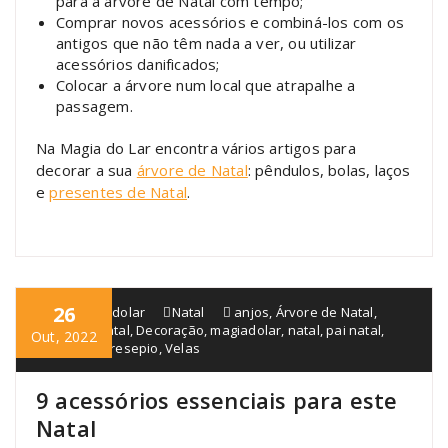
para a árvore de Natal com tempo;
Comprar novos acessórios e combiná-los com os
antigos que não têm nada a ver, ou utilizar
acessórios danificados;
Colocar a árvore num local que atrapalhe a
passagem.
Na Magia do Lar encontra vários artigos para
decorar a sua
árvore de Natal
: pêndulos, bolas, laços
e
presentes de Natal
.
26
blogmagiadolar
Natal
anjos
,
Árvore de Natal
,
Coroa de Natal
,
Decoração
,
magiadolar
,
natal
,
pai natal
,
Out, 2022
Pendulos
,
Presepio
,
Velas
9 acessórios essenciais para este
Natal