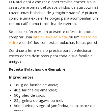
O Natal está a chegar e apetece-lhe encher a sua
casa com aromas deliciosos vindos da sua cozinha?
Fazer umas bolachas de gengibre não só é prático
como é uma excelente opção para acompanhar um
chá ou café numa tarde fria de inverno.
Se quiser oferecer um presente diferente, pode
comprar uma
l
ata alusiva ao Natal
ou um
frasco de
vidro
e enchê-los com estas bolachas feitas por si.
Continue a ler e veja o precisa para confecionar
estes doces deliciosos para toda a sua família e
amigos.
Receita Bolachas de Gengibre
Ingredientes:
160g de farinha de aveia;
40g farinha de amêndoa;
60g óleo de coco;
25g geleia de agave ou mel;
80ml bebida vegetal (amêndoa, soja, arroz ou
outra);